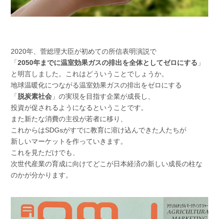
2020年、菅総理大臣が初めての所信表明演説で
「
2050年までに温室効果ガスの排出を全体としてゼロにする
」
と明言しました。これはどういうことでしょうか。
地球温暖化につながる温室効果ガスの排出をゼロにする
「
脱炭素社会
」の実現を目指す企業が成長し、
投資が促されるようになるということです。
また新たな消費の主役が若者に移り、
これからはSDGsがすでに教育に溶け込んできた人たちが
新しいマーケットを作っていきます。
これを見ただけでも、
次世代産業の育成に向けてどこが日本経済の新しい成長の柱な
のかが分かります。