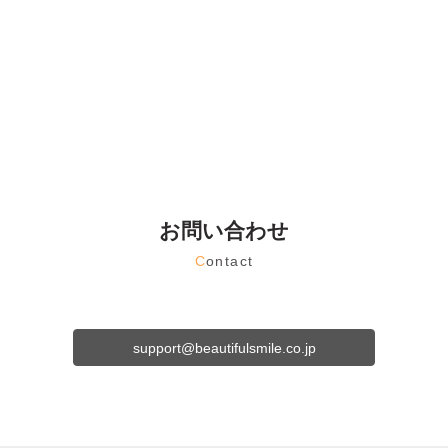
お問い合わせ
C
ontact
support@beautifulsmile.co.jp