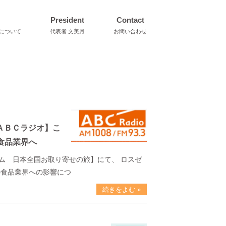
President
Contact
について
代表者 文美月
お問い合わせ
送ＡＢＣラジオ】こ
食品業界へ
ム 日本全国お取り寄せの旅】にて、 ロスゼ
の食品業界への影響につ
続きをよむ »