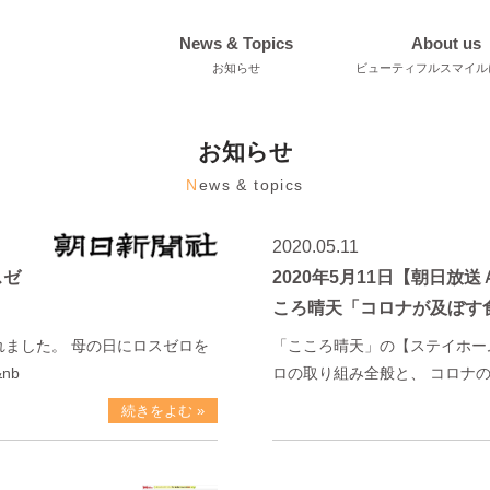
News & Topics
About us
お知らせ
ビューティフルスマイル
お知らせ
N
ews & topics
2020.05.11
スゼ
2020年5月11日【朝日放
ころ晴天「コロナが及ぼす
れました。 母の日にロスゼロを
「こころ晴天」の【ステイホー
nb
ロの取り組み全般と、 コロナ
続きをよむ »