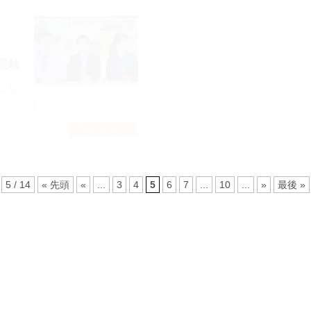
2020.02.10
」
2月10日 MBS毎日放送
受験
れました！
にち
2月10日（月）MBS毎日放送「
S「ミント！
分～19時）で ロスゼロの取り
続きをよむ »
5 / 14
« 先頭
«
...
3
4
5
6
7
...
10
...
»
最後 »
お問い合わせ
C
ontact